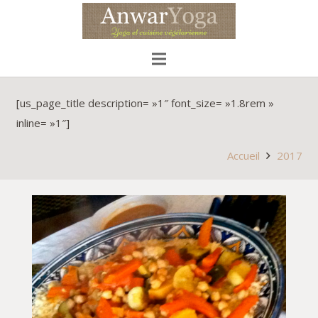
[us_page_title description= »1″ font_size= »1.8rem »
inline= »1″]
Accueil
2017