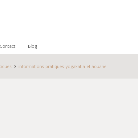
Contact
Blog
tiques
informations-pratiques-yogakatia-el-aouane